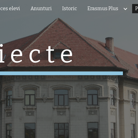
ces elevi
Anunturi
Istoric
Erasmus Plus
P
ip to main content
Skip to navigat
i e c t e