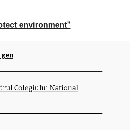
"
rotect environment
e gen
drul Colegiului National