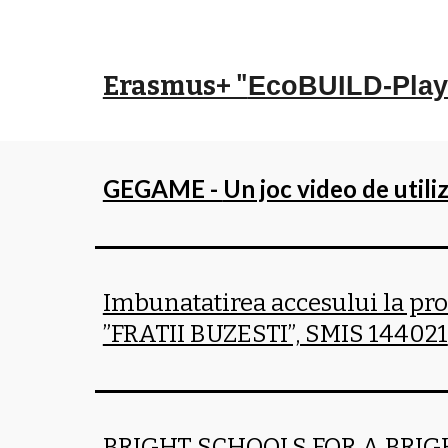
Erasmus+ "
EcoBUILD-Playi
GEGAME -
Un joc video de utili
Imbunatatirea accesului la pro
”FRATII BUZESTI”, SMIS 144021
BRIGHT SCHOOLS FOR A BRIG