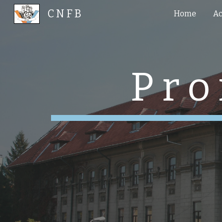
C N F B
Home
Ac
Sk
P r o 