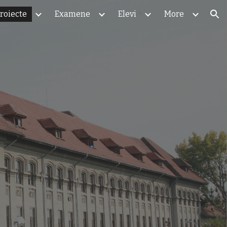
roiecte
Examene
Elevi
More
ion