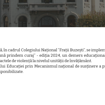
, în cadrul Colegiului Național ”Frații Buzești”, se impl
eună prindem curaj” - ediția 2024, un demers educațional
 actele de violență la nivelul unității de învățământ.
ui Educației prin Mecanismul național de susținere a pr
ponibilizate.