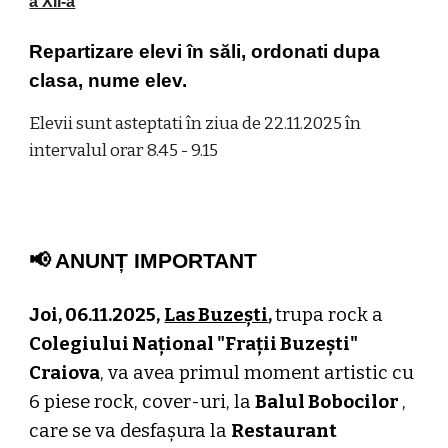
a XII-a
Repartizare elevi în săli, ordonati dupa
clasa, nume elev.
Elevii sunt asteptati în ziua de 22.11.2025 în
intervalul orar 8.45 - 9.15
📢 ANUNȚ IMPORTANT
J
oi, 06.11.2025,
Las Buzești
,
trupa rock a
Colegiului Național "Frații Buzești"
Craiova
, va avea primul moment artistic cu
6 piese rock, cover-uri, la
Balul Bobocilor
,
care se va desfașura la
Restaurant