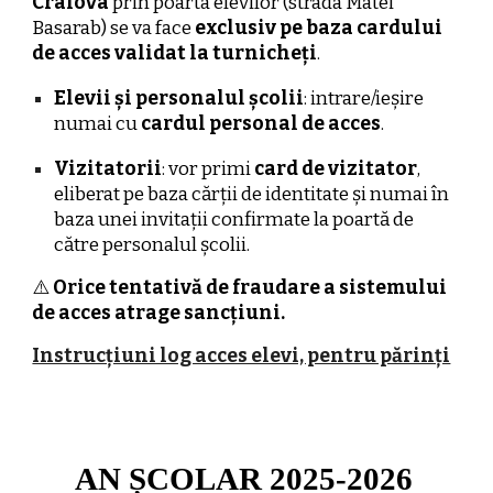
Craiova
prin poarta elevilor (strada Matei
Basarab) se va face
exclusiv pe baza cardului
de acces validat la turnicheți
.
Elevii și personalul școlii
: intrare/ieșire
numai cu
cardul personal de acces
.
Vizitatorii
: vor primi
card de vizitator
,
eliberat pe baza cărții de identitate și numai în
baza unei invitații confirmate la poartă de
către personalul școlii.
⚠️
Orice tentativă de fraudare a sistemului
de acces atrage sancțiuni.
Instrucțiuni log acces elevi, pentru părinți
AN ȘCOLAR 2025-2026