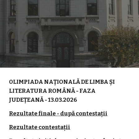
LIMPIADA NAȚIONALĂ DE LIMBA ȘI
O
LITERATURA ROMÂNĂ - FAZA
JUDEȚEANĂ - 1
3
.03.202
6
Rezultate finale - după contestații
Rezultate contestații