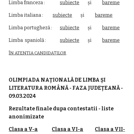
Limba franceza :
subiecte
și
bareme
Limba italiana :
subiecte
și
bareme
Limba portugheză :
subiecte
și
bareme
Limba spaniolă :
subiecte
și
bareme
ÎN ATENTIA CANDIDAȚILOR
OLIMPIADA NAȚIONALĂ DE LIMBA ȘI
LITERATURA ROMÂNĂ - FAZA JUDEȚEANĂ -
09.03.2024
Rezultate finale dupa contestatii - liste
anonimizate
Clasa a V-a
Clasa a VI-a
Clasa a VII-