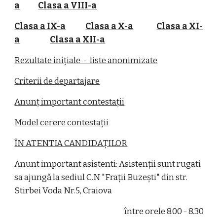
a
Clasa a VIII-a
Clasa a IX-a
Clasa a X-a
Clasa a XI-
a
Clasa a XII-a
Rezultate inițiale - liste anonimizate
Criterii de departajare
Anunț important contestații
Model cerere contestații
ÎN ATENTIA CANDIDAȚILOR
Anunt important asistenti: Asistenții sunt rugati
sa ajungă la sediul C.N "Frații Buzești" din str.
Stirbei Voda Nr.5, Craiova
între orele 8.00 - 8.30