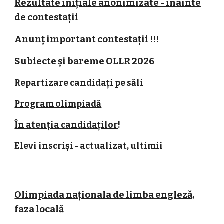
Rezultate inițiale anonimizate - înainte
de contestații
Anunț important contestații !!!
Subiecte și bareme OLLR 2026
Repartizare candidați pe săli
Program olimpiadă
În atenția candidaților
!
Elevi inscriși - actualizat, ultimii
Olimpiada naționala de limba engleză,
faza local
ă