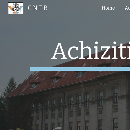
C N F B
Home
Ac
Sk
Achizit