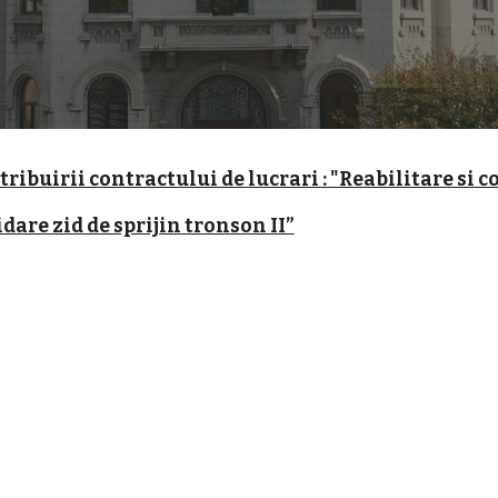
ribuirii contractului de lucrari : "Reabilitare si co
dare zid de sprijin tronson II”