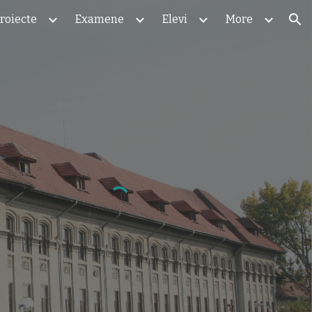
roiecte
Examene
Elevi
More
ion