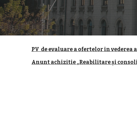
PV de evaluare a ofertelor in vederea at
Anunt achizitie „Reabilitare și consoli