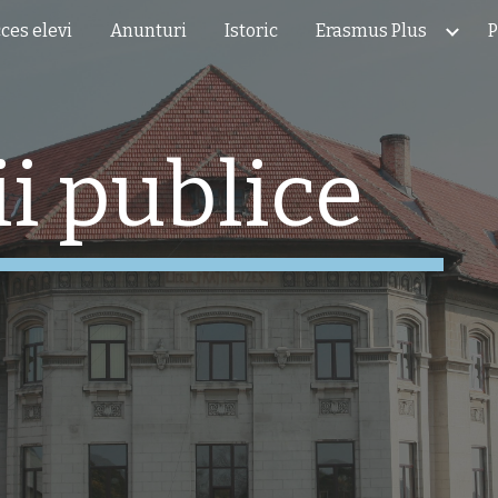
ces elevi
Anunturi
Istoric
Erasmus Plus
P
ip to main content
Skip to navigat
ii publice